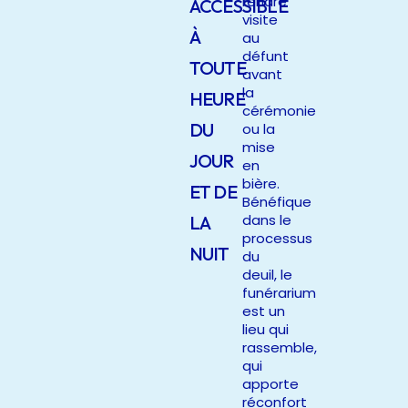
rendre
ACCESSIBLE
visite
À
au
défunt
TOUTE
avant
la
HEURE
cérémonie
DU
ou la
mise
JOUR
en
bière.
ET DE
Bénéfique
dans le
LA
processus
NUIT
du
deuil, le
funérarium
est un
lieu qui
rassemble,
qui
apporte
réconfort