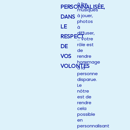
à lire,
PERSONNALISÉE,
musiques
à jouer,
DANS
photos
LE
à
diffuser,
RESPECT
… Votre
rôle est
DE
de
VOS
rendre
hommage
VOLONTÉS
à la
personne
disparue.
Le
nôtre
est de
rendre
cela
possible
en
personnalisant