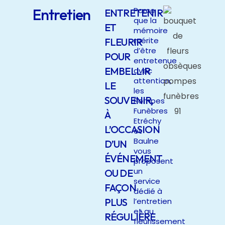
Entretien
Parce
ENTRETENIR
que la
ET
mémoire
mérite
FLEURIR
d’être
POUR
entretenue
EMBELLIR
avec
attention,
LE
les
SOUVENIR,
Pompes
Funèbres
À
Etréchy
L’OCCASION
et
Baulne
D’UN
vous
ÉVÉNEMENT
proposent
un
OU DE
service
FAÇON
dédié à
PLUS
l’entretien
et au
RÉGULIÈRE
fleurissement