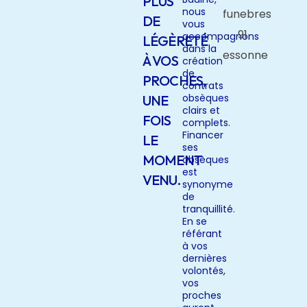
PLUS
nous
DE
vous
accompagnons
LÉGÈRETÉ
dans la
À VOS
création
de
PROCHES,
contrats
obsèques
UNE
clairs et
FOIS
complets.
Financer
LE
ses
MOMENT
obsèques
est
VENU.
synonyme
de
tranquillité.
En se
référant
à vos
dernières
volontés,
vos
proches