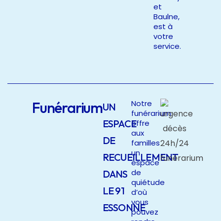
et
Baulne,
est à
votre
service.
Funérarium
Notre
UN
funérarium
ESPACE
offre
aux
DE
familles
un
RECUEILLEMENT
espace
de
DANS
quiétude
LE 91
d’où
vous
ESSONNE
pouvez