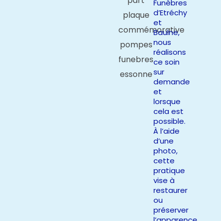
Funèbres
d’Etréchy
et
Baulne,
nous
réalisons
ce soin
sur
demande
et
lorsque
cela est
possible.
À l’aide
d’une
photo,
cette
pratique
vise à
restaurer
ou
préserver
l’apparence