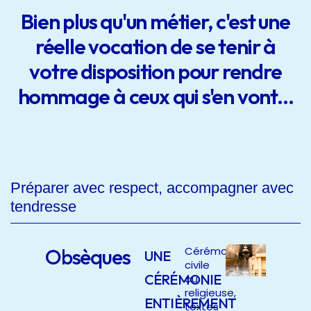
Bien plus qu'un métier, c'est une
réelle vocation de se tenir à
votre disposition pour rendre
hommage à ceux qui s'en vont...
Préparer avec respect, accompagner avec
tendresse
Obsèques
Cérémonie
UNE
civile
CÉRÉMONIE
ou
religieuse,
ENTIÈREMENT
textes