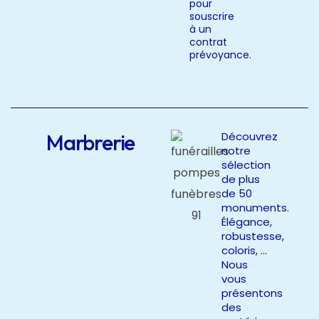
pour
souscrire
à un
contrat
prévoyance.
Marbrerie
Découvrez
notre
sélection
de plus
de 50
monuments.
Élégance,
robustesse,
coloris, …
Nous
vous
présentons
des