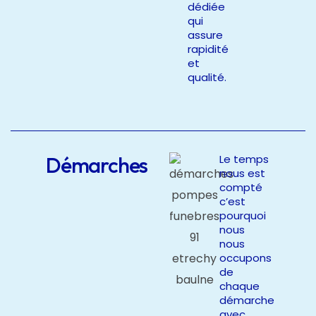
dédiée
qui
assure
rapidité
et
qualité.
Démarches
Le temps
nous est
compté
c’est
pourquoi
nous
nous
occupons
de
chaque
démarche
avec