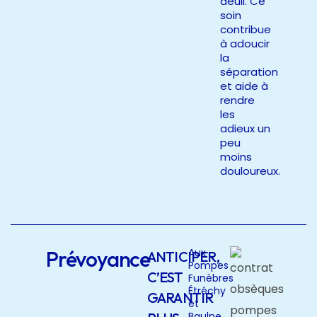
deuil. Ce
soin
contribue
à adoucir
la
séparation
et aide à
rendre
les
adieux un
peu
moins
douloureux.
Prévoyance
Aux
ANTICIPER,
Pompes
C’EST
Funèbres
Étréchy
GARANTIR
et
Baulne,