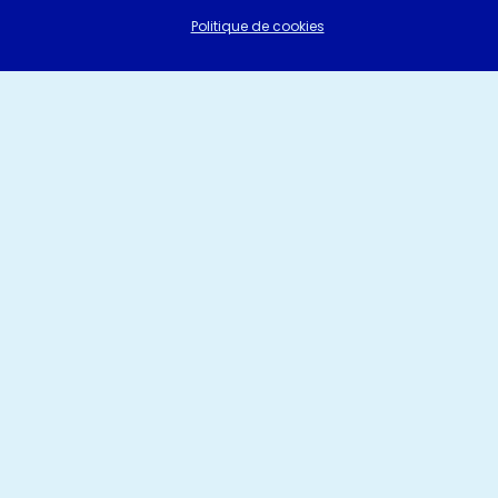
Politique de cookies
©Pompes Funèbres Sud Essonne 2024 | Fait avec